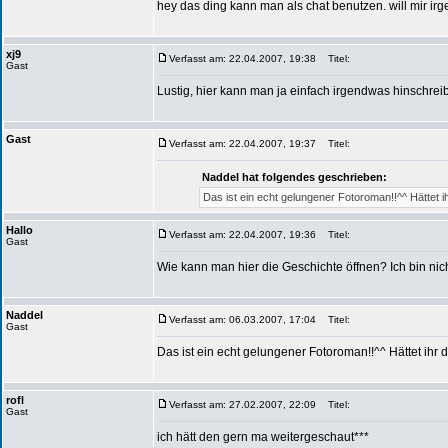
hey das ding kann man als chat benutzen. will mir ir
xj9
Verfasst am: 22.04.2007, 19:38
Titel:
Gast
Lustig, hier kann man ja einfach irgendwas hinschreib
Gast
Verfasst am: 22.04.2007, 19:37
Titel:
Naddel hat folgendes geschrieben:
Das ist ein echt gelungener Fotoroman!!^^ Hättet
Hallo
Verfasst am: 22.04.2007, 19:36
Titel:
Gast
Wie kann man hier die Geschichte öffnen? Ich bin nich
Naddel
Verfasst am: 06.03.2007, 17:04
Titel:
Gast
Das ist ein echt gelungener Fotoroman!!^^ Hättet ih
rofl
Verfasst am: 27.02.2007, 22:09
Titel:
Gast
ich hätt den gern ma weitergeschaut***