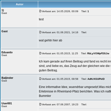
Autor
1)
Verfasst am: 14.05.2026, 00:09
Titel:
1
Gast
test
Gast
Verfasst am: 01.06.2021, 14:16
Titel:
wat gehtn hier ab
Eduardo
Verfasst am: 01.05.2015, 11:25
Titel:
RbLyVOWpFDSJw
Gast
Ich kam gerade auf Ihren Beitrag und fand es recht 
sind, und liebe es, das Zeug auf der gleichen wie die
guten Beitrag.
Baljinder
Verfasst am: 01.05.2015, 09:58
Titel:
AdKrXGUPklD
Gast
Eine informative Idee, wuendrbar umgesetzt.Was mich
Erlebnisse in Rheinland-Pfalz berichten. Was ich na
Bummler
User001
Verfasst am: 07.06.2007, 19:23
Titel:
Gast