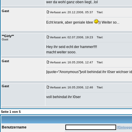
wer da wohl ganz oben liegt...lol
Gast
Verfasst am: 20.12.2006, 05:37
Titel:
Echt krank, aber geniale Idee
)) Weiter so...
**Girly**
Verfasst am: 02.07.2006, 19:23
Titel:
Gast
Hey ihr seid echt der hammer!!!!
macht weiter sooo.
Gast
Verfasst am: 16.05.2006, 12:47
Titel:
[quote="Anonymous"]voll behindat ihr l0ser wichser 
Gast
Verfasst am: 16.05.2006, 12:46
Titel:
voll behindat ihr l0ser
Seite
1
von
5
Benutzername
[Einlogge