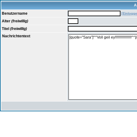
A
Benutzername
[Einlogge
Alter
(freiwillig)
Titel
(freiwillig)
Nachrichtentext