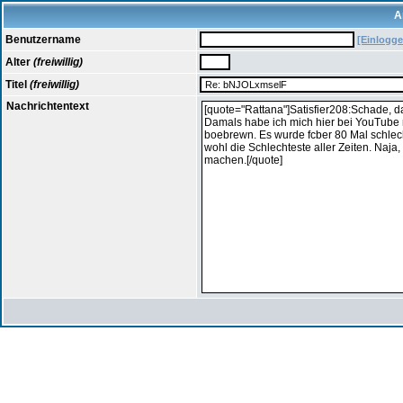
A
Benutzername
[Einlogge
Alter
(freiwillig)
Titel
(freiwillig)
Nachrichtentext