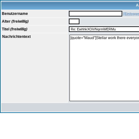
A
Benutzername
[Einlogge
Alter
(freiwillig)
Titel
(freiwillig)
Nachrichtentext