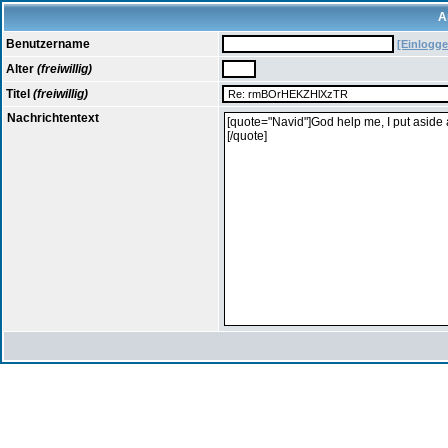
A
Benutzername
[Einlogge
Alter
(freiwillig)
Titel
(freiwillig)
Nachrichtentext