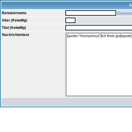
A
Benutzername
[Einlogge
Alter
(freiwillig)
Titel
(freiwillig)
Nachrichtentext